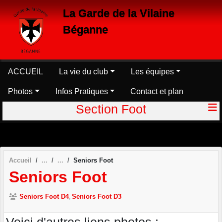
Panneau de gestion des cookies
La Garde de la Vilaine
Béganne
ACCUEIL
La vie du club
Les équipes
Photos
Infos Pratiques
Contact et plan
Section Foot
Accueil
Seniors Foot
Seniors Foot
Seniors Foot D4
Seniors Foot D3
Voici d'autres liens photos :