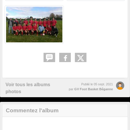
Voir tous les albums
Publié le
05 sept. 2021
par
GV Foot Basket Béganne
photos
Commentez l'album